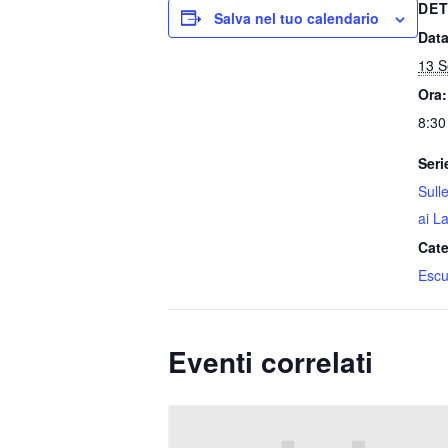
DET
Salva nel tuo calendario
Data
13 S
Ora:
8:30
Seri
Sull
ai La
Cate
Escu
Eventi correlati