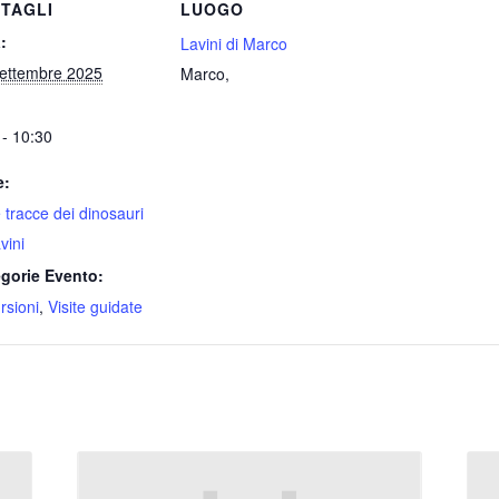
TAGLI
LUOGO
:
Lavini di Marco
ettembre 2025
Marco
,
 - 10:30
e:
e tracce dei dinosauri
vini
gorie Evento:
rsioni
,
Visite guidate