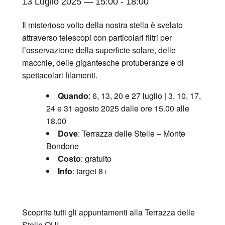
13 Luglio 2025 — 15:00
-
18:00
Il misterioso volto della nostra stella è svelato
attraverso telescopi con particolari filtri per
l’osservazione della superficie solare, delle
macchie, delle gigantesche protuberanze e di
spettacolari filamenti.
Quando
: 6, 13, 20 e 27 luglio | 3, 10, 17,
24 e 31 agosto 2025 dalle ore 15.00 alle
18.00
Dove
: Terrazza delle Stelle – Monte
Bondone
Costo
: gratuito
Info
: target 8+
Scoprite tutti gli appuntamenti alla Terrazza delle
Stelle
QUI
.