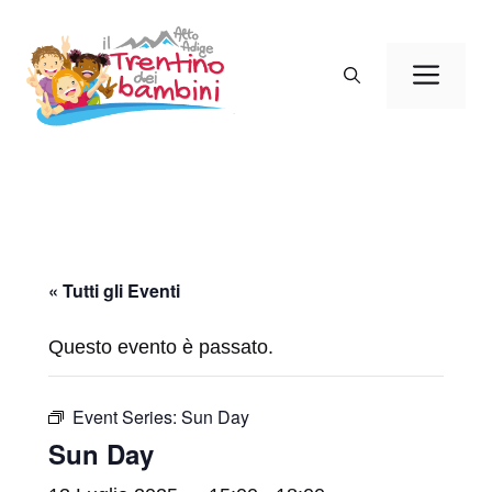
Vai
al
Men
contenuto
« Tutti gli Eventi
Questo evento è passato.
Event Series:
Sun Day
Sun Day