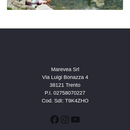
Marevea Srl
Via Luigi Bonazza 4
38121 Trento
P.I. 02758070227
Cod. SdI: T9K4ZHO
Facebook
Instagram
YouTube