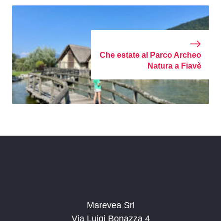
Che estate al Parco Archeo
Natura a Fiavè
Marevea Srl
Via Luigi Bonazza 4