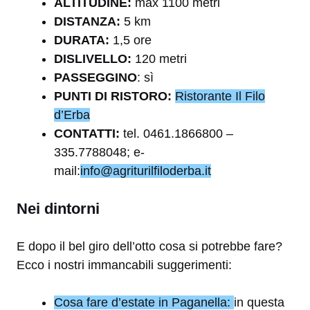
A
LTITUDINE:
max 1100 metri
DISTANZA:
5 km
DURATA:
1,5 ore
DISLIVELLO:
120 metri
PASSEGGINO
: sì
PUNTI DI RISTORO:
Ristorante Il Filo
d’Erba
CONTATTI:
tel. 0461.1866800 –
335.7788048; e-
mail:
info@agriturilfiloderba.it
Nei dintorni
E dopo il bel giro dell’otto cosa si potrebbe fare?
Ecco i nostri immancabili suggerimenti:
Cosa fare d’estate in Paganella:
in questa