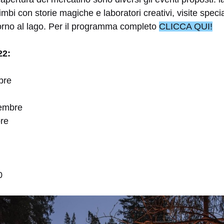
imbi con storie magiche e laboratori creativi, visite spec
torno al lago. Per il programma completo
CLICCA QUI!
22:
bre
cembre
re
0