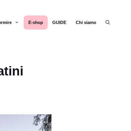
rmire
E-shop
GUIDE
Chi siamo
tini