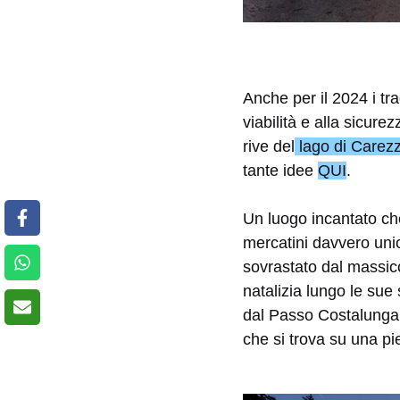
Anche per il 2024 i tra
viabilità e alla sicur
rive del
lago di Carez
tante idee
QUI
.
Un luogo incantato che
mercatini davvero uni
sovrastato dal massicc
natalizia lungo le sue
dal Passo Costalunga 
che si trova su una p