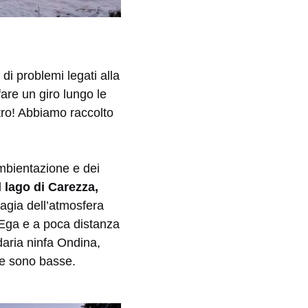
 di problemi legati alla
are un giro lungo le
tro! Abbiamo raccolto
ambientazione e dei
Il
lago di Carezza,
magia dell’atmosfera
d’Ega e a poca distanza
aria ninfa Ondina,
ue sono basse.