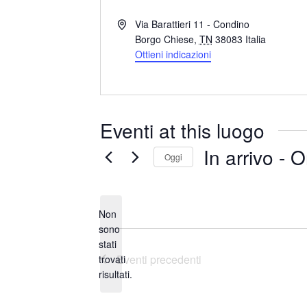
I
Via Barattieri 11 - Condino
n
Borgo Chiese
,
TN
38083
Italia
d
Ottieni indicazioni
i
r
i
z
Eventi at this luogo
z
o
In arrivo
 - 
O
Oggi
S
e
Non
l
sono
e
stati
N
z
Eventi
precedenti
trovati
o
i
risultati.
t
o
i