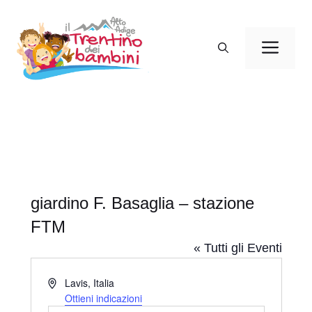
Vai
al
Men
contenuto
giardino F. Basaglia – stazione
FTM
« Tutti gli Eventi
I
Lavis
,
Italia
n
Ottieni indicazioni