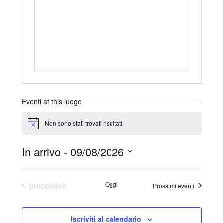
d
i
r
i
z
z
o
Eventi at this luogo
Non sono stati trovati risultati.
N
o
t
In arrivo
 - 
09/08/2026
i
c
S
e
e
Eventi
precedenti
Oggi
Prossimi eventi
l
e
Iscriviti al calendario
z