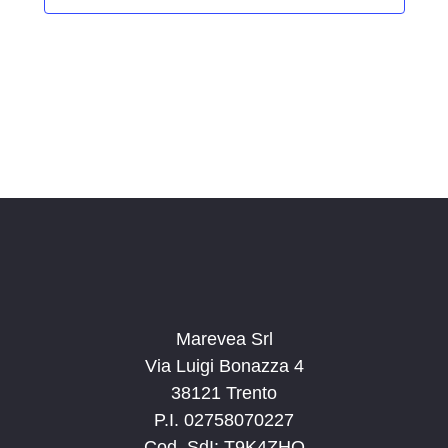
i
o
n
a
l
a
d
a
t
a
.
Marevea Srl
Via Luigi Bonazza 4
38121 Trento
P.I. 02758070227
Cod. SdI: T9K4ZHO