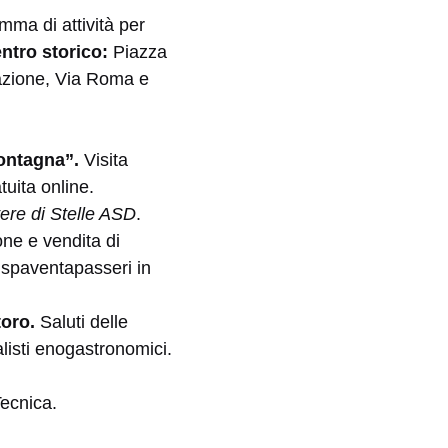
mma di attività per
entro storico:
Piazza
iazione, Via Roma e
montagna”.
Visita
uita online.
ere di Stelle ASD
.
one e vendita di
i spaventapasseri in
toro.
Saluti delle
listi enogastronomici.
Tecnica.