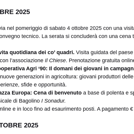
BRE 2025
l via nel pomeriggio di sabato 4 ottobre 2025 con una visi
convegno tecnico. La serata si concluderà con una cena t
vita quotidiana dei co’ quadri.
Visita guidata del paese 
 con l’associazione
Il Chiese
. Prenotazione gratuita onlin
operativa Agri ‘90: Il domani dei giovani in campag
 nuove generazioni in agricoltura: giovani produttori dell
rienze, sfide e opportunità.
iazza Europa: Cena di benvenuto
a base di polenta e 
icale di Bagolino
I Sonadur.
line e in loco fino ad esaurimento posti. A pagamento €
TOBRE 2025