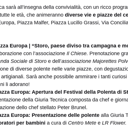
a sarà all’insegna della convivialità, con un ricco progra
r tutte le età, che animeranno
diverse vie e piazze del c
 Europa, Piazza Malfer, Piazza Lucillo Grassi, Via Concil
azza Europa |
“Storo, paese diviso tra campagna e 
aborazione con l’associazione
Il Chiese.
Prenotazione grat
nda Sociale di Storo
e dell’
associazione Majorettes Polv
ione di diverse polente nelle varie piazze, con degustazi
e artigianali. Sarà anche possibile ammirare i tanti curios
ni li adorano!
azza Europa: Apertura del Festival della Polenta di S
entazione della Giuria Tecnica composta da chef e giorna
azione dello chef stellato Peter Brunel.
iazza Europa:
Presentazione delle polente
alla Giuria 
oratori per bambini
a cura di
Centro Mete
e
LR Flower.