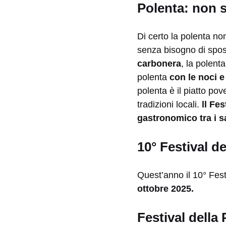
Polenta: non 
Di certo la polenta no
senza bisogno di sposta
carbonera
, la polent
polenta
con le noci e
polenta è il piatto po
tradizioni locali.
ll Fe
gastronomico tra i sa
10° Festival d
Quest’anno il 10° Festi
ottobre 2025.
Festival della