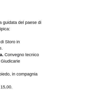
ta guidata del paese di
ipica:
di Storo in
e.
na.
Convegno tecnico
e Giudicarie
spiedo, in compagnia
 15,00.