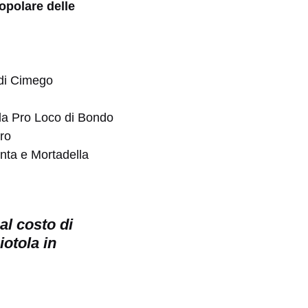
opolare delle
 di Cimego
la Pro Loco di Bondo
dro
nta e Mortadella
al costo di
otola in