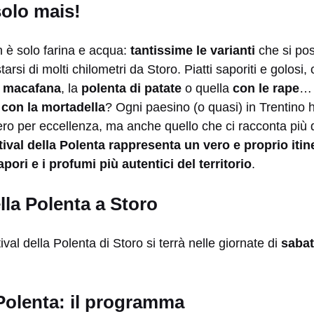
solo mais!
n è solo farina e acqua:
tantissime le varianti
che si po
rsi di molti chilometri da Storo. Piatti saporiti e golosi
a
macafana
, la
polenta di patate
o quella
con le rape
… 
 con la mortadella
? Ogni paesino (o quasi) in Trentino 
vero per eccellenza, ma anche quello che ci racconta più da
stival della Polenta rappresenta un vero e proprio itin
pori e i profumi più autentici del territorio
.
ella Polenta a Storo
val della Polenta di Storo si terrà nelle giornate di
sabat
 Polenta: il programma