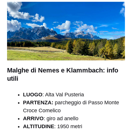
Malghe di Nemes e Klammbach: info
utili
LUOGO
: Alta Val Pusteria
PARTENZA:
parcheggio di Passo Monte
Croce Comelico
ARRIVO
: giro ad anello
ALTITUDINE
: 1950 metri