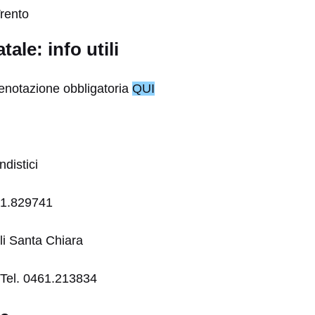
ale: info utili
enotazione obbligatoria
QUI
distici
461.829741
li Santa Chiara
 Tel. 0461.213834