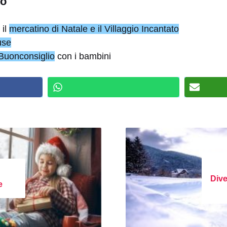
to
 il
mercatino di Natale e il Villaggio Incantato
se
 Buonconsiglio
con i bambini
Dive
e