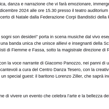
ca, danza e narrazione che vi farà emozionare, immerg
6 dicembre 2024 alle ore 15.30 presso il teatro auditoriu
ncerto di Natale dalla Federazione Corpi Bandistici della 
“I sogni son desideri” porta in scena musiche dal vivo ese
a banda unica che unisce allievi e insegnanti della S
ti di Fiemme e Fassa, sotto la magistrale direzione di R
con la voce narrante di Giacomo Panozzo, nei panni di u
cantevoli a cura del Centro Danza Tesero, con la creativ
un special guest: il baritono Lorenzo Ziller, che saprà in
e di vivere un evento che celebra l’arte e la bellezza de