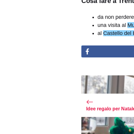
Cosa fare a Tren
da non perdere
una visita al
Mu
al
Castello del
Idee regalo per Natal