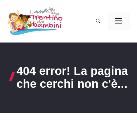
Vai
al
Men
contenuto
404 error! La pagina
che cerchi non c'è...