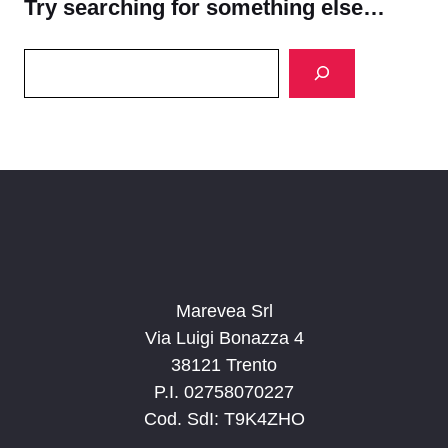
Try searching for something else…
Search
Marevea Srl
Via Luigi Bonazza 4
38121 Trento
P.I. 02758070227
Cod. SdI: T9K4ZHO