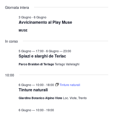
e
v
v
i
S
for
r
Giornata intera
o
e
e
c
e
r
a
n
6
n
n
l
3 Giugno
-
6 Giugno
t
o
Avvicinamento al Play Muse
t
e
Giugno
o
MUSE
i
z
V
2026
i
R
i
In corso
o
i
s
n
5 Giugno — 17:00
-
6 Giugno — 23:00
c
t
Spiazi e slarghi de Terlac
a
e
e
Parco Braidon di Terlago
Terlago Vallelaghi
l
N
r
a
a
c
10:00
v
d
a
i
6 Giugno — 10:00
-
18:00
Tinture naturali
a
e
Tinture naturali
g
t
v
a
Giardino Botanico Alpino Viote
Loc. Viote, Trento
a
i
z
.
s
i
6 Giugno — 10:00
-
19:00