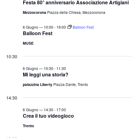
Festa 80° anniversario Associazione Artigiani
t
o
n
e
Mezzocorona
Piazza della Chiesa, Mezzocorona
e
N
6 Giugno — 10:00
-
19:00
Balloon Fest
a
Balloon Fest
v
MUSE
i
g
10:30
a
6 Giugno — 10:30
-
11:30
z
Mi leggi una storia?
i
palazzina Liberty
Piazza Dante, Trento
o
14:30
n
e
6 Giugno — 14:30
-
17:00
Crea il tuo videogioco
Trento