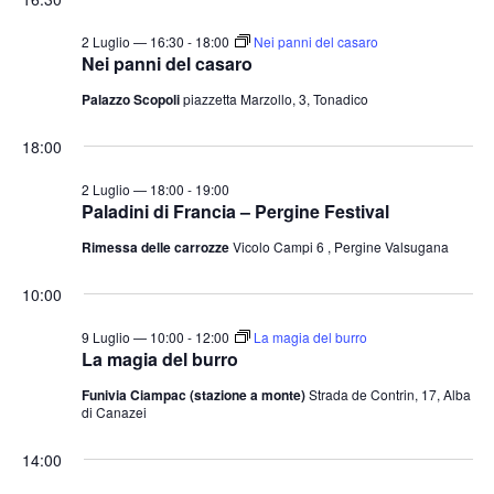
t
o
n
e
2 Luglio — 16:30
-
18:00
Nei panni del casaro
Nei panni del casaro
e
N
Palazzo Scopoli
piazzetta Marzollo, 3, Tonadico
a
v
18:00
i
2 Luglio — 18:00
-
19:00
g
Paladini di Francia – Pergine Festival
a
Rimessa delle carrozze
Vicolo Campi 6 , Pergine Valsugana
z
i
10:00
o
9 Luglio — 10:00
-
12:00
La magia del burro
n
La magia del burro
e
Funivia Ciampac (stazione a monte)
Strada de Contrin, 17, Alba
di Canazei
14:00