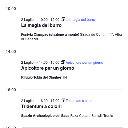
e
v
v
i
S
for
r
10:00
o
e
e
c
e
r
a
n
2
n
n
l
2 Luglio — 10:00
-
12:00
La magia del burro
t
o
La magia del burro
t
e
Luglio
o
Funivia Ciampac (stazione a monte)
Strada de Contrin, 17, Alba
i
z
V
di Canazei
2026
i
R
i
o
i
14:00
s
n
c
t
2 Luglio — 14:00
-
15:00
Apicoltore per un giorno
a
e
e
Apicoltore per un giorno
l
N
r
Rifugio Tobià del Giagher
TN
a
a
c
v
d
16:00
a
i
a
e
2 Luglio — 16:00
-
17:00
Tridentum a colori!
g
t
Tridentum a colori!
v
a
a
i
Spazio Archeologico del Sass
P.zza Cesare Battisti, Trento
z
.
s
i
16:30