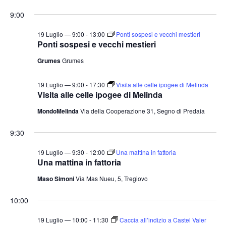
e
v
v
i
S
for
r
9:00
o
e
e
c
e
r
a
n
19
n
n
l
19 Luglio — 9:00
-
13:00
Ponti sospesi e vecchi mestieri
t
o
Ponti sospesi e vecchi mestieri
t
e
Luglio
o
Grumes
Grumes
i
z
V
2026
i
R
i
19 Luglio — 9:00
-
17:30
Visita alle celle ipogee di Melinda
o
i
s
Visita alle celle ipogee di Melinda
n
c
t
MondoMelinda
Via della Cooperazione 31, Segno di Predaia
a
e
e
l
N
r
9:30
a
a
c
19 Luglio — 9:30
-
12:00
Una mattina in fattoria
v
d
a
Una mattina in fattoria
i
a
e
Maso Simoni
Via Mas Nueu, 5, Tregiovo
g
t
v
a
a
10:00
i
z
.
s
i
19 Luglio — 10:00
-
11:30
Caccia all’indizio a Castel Valer