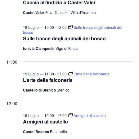
Caccia all’indizio a Castel Valer
t
o
n
e
Castel Valer
Fraz. Tassullo, Ville d'Anaunia
e
N
19 Luglio — 10:00
-
12:00
Sulle tracce degli animali del
a
bosco
v
Sulle tracce degli animali del bosco
i
funivia Ciampedie
Vigo di Fassa
g
11:00
a
z
19 Luglio — 11:00
-
17:00
L’arte della falconeria
L’arte della falconeria
i
o
Castello di Stenico
Stenico
n
12:00
e
19 Luglio — 12:00
-
17:00
Armigeri al castello
Armigeri al castello
Castel Beseno
Besenello