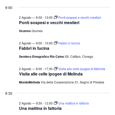
e
v
v
i
S
for
r
9:00
o
e
e
c
e
r
a
n
2
n
n
l
2 Agosto — 9:00
-
13:00
Ponti sospesi e vecchi mestieri
t
o
Ponti sospesi e vecchi mestieri
t
e
Agosto
o
Grumes
Grumes
i
z
V
2026
i
R
i
2 Agosto — 9:00
-
15:00
Fabbri in fucina
o
i
s
Fabbri in fucina
n
c
t
Sentiero Etnografico Rio Caino
SS. Caffaro, Cimego
a
e
e
l
N
r
2 Agosto — 9:00
-
17:30
Visita alle celle ipogee di Melinda
a
a
Visita alle celle ipogee di Melinda
c
v
d
a
MondoMelinda
Via della Cooperazione 31, Segno di Predaia
i
a
e
g
9:30
t
v
a
a
i
2 Agosto — 9:30
-
12:00
Una mattina in fattoria
z
.
Una mattina in fattoria
s
i