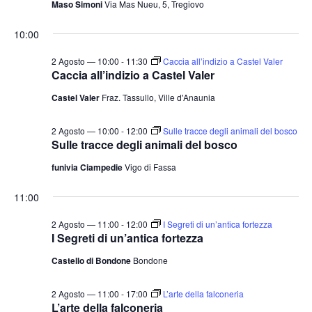
Maso Simoni
Via Mas Nueu, 5, Tregiovo
t
o
n
e
10:00
e
N
2 Agosto — 10:00
-
11:30
Caccia all’indizio a Castel Valer
a
Caccia all’indizio a Castel Valer
v
Castel Valer
Fraz. Tassullo, Ville d'Anaunia
i
g
2 Agosto — 10:00
-
12:00
Sulle tracce degli animali del bosco
a
Sulle tracce degli animali del bosco
z
funivia Ciampedie
Vigo di Fassa
i
11:00
o
n
2 Agosto — 11:00
-
12:00
I Segreti di un’antica fortezza
I Segreti di un’antica fortezza
e
Castello di Bondone
Bondone
2 Agosto — 11:00
-
17:00
L’arte della falconeria
L’arte della falconeria