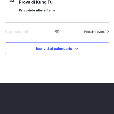
23
Prova di Kung Fu
Parco delle Albere
Trento
Eventi
precedenti
Oggi
Prossimi eventi
Iscriviti al calendario