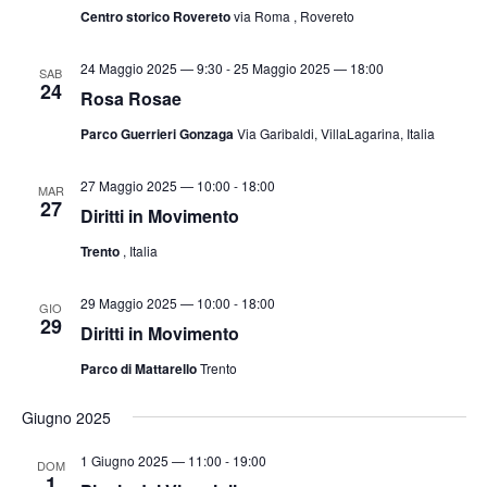
v
a
Centro storico Rovereto
via Roma , Rovereto
a
i
z
.
s
i
24 Maggio 2025 — 9:30
-
25 Maggio 2025 — 18:00
SAB
24
t
o
Rosa Rosae
n
e
Parco Guerrieri Gonzaga
Via Garibaldi, VillaLagarina, Italia
e
N
27 Maggio 2025 — 10:00
-
18:00
a
MAR
27
Diritti in Movimento
v
i
Trento
, Italia
g
29 Maggio 2025 — 10:00
-
18:00
a
GIO
29
Diritti in Movimento
z
Parco di Mattarello
Trento
i
o
Giugno 2025
n
e
1 Giugno 2025 — 11:00
-
19:00
DOM
1