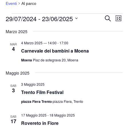
Eventi
Al parco
Eventi
29/07/2024
 - 
23/06/2025
E
E
C
L
e
v
v
i
S
r
s
Marzo 2025
e
e
c
e
t
a
n
n
a
l
4 Marzo 2025 — 14:00
-
17:00
MAR
t
4
t
e
Carnevale dei bambini a Moena
o
i
z
Moena
Piaz de sotegrava 20, Moena
V
i
R
i
o
Maggio 2025
i
s
n
c
t
3 Maggio 2025
SAB
a
e
e
3
Trento Film Festival
l
N
r
piazza Fiera Trento
piazza Fiera, Trento
a
a
c
v
d
a
17 Maggio 2025
-
18 Maggio 2025
SAB
i
a
17
e
Rovereto in Fiore
g
t