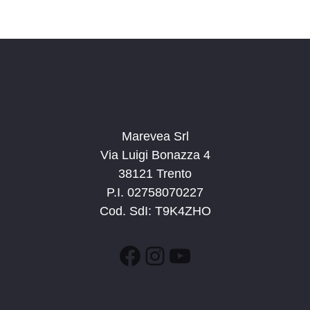
c
v
d
a
i
a
e
g
t
v
a
a
i
z
.
s
i
t
o
n
Marevea Srl
e
e
Via Luigi Bonazza 4
N
38121 Trento
a
P.I. 02758070227
v
Cod. SdI: T9K4ZHO
i
g
Facebook
Instagram
YouTube
a
z
i