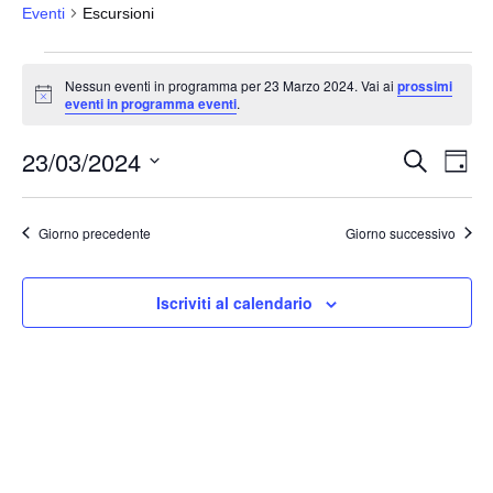
Eventi
Escursioni
Eventi
Nessun eventi in programma per 23 Marzo 2024. Vai ai
prossimi
for
N
eventi in programma eventi
.
o
23
t
23/03/2024
i
Marzo
E
E
C
G
c
e
v
2024
v
i
e
S
r
o
e
e
c
e
r
Giorno precedente
Giorno successivo
a
n
n
n
l
t
o
t
e
o
Iscriviti al calendario
i
z
V
i
R
i
o
i
s
n
c
t
a
e
e
l
N
r
a
a