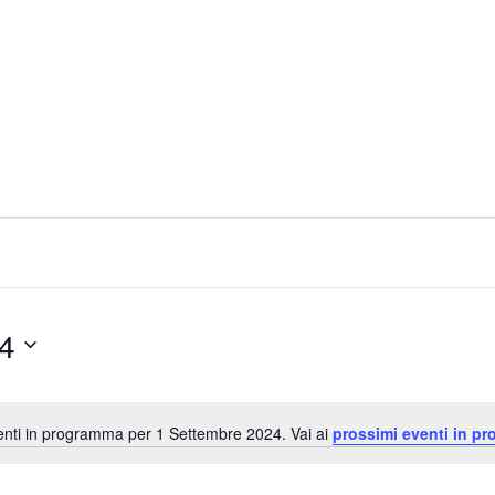
4
nti in programma per 1 Settembre 2024. Vai ai
prossimi eventi in p
N
o
t