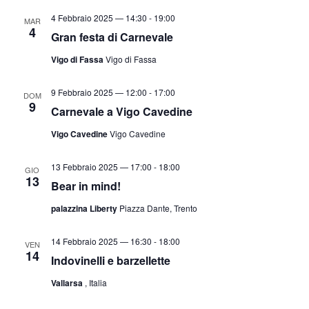
v
a
a
4 Febbraio 2025 — 14:30
-
19:00
MAR
i
z
4
.
Gran festa di Carnevale
s
i
Vigo di Fassa
Vigo di Fassa
t
o
n
e
9 Febbraio 2025 — 12:00
-
17:00
e
DOM
N
9
Carnevale a Vigo Cavedine
a
Vigo Cavedine
Vigo Cavedine
v
i
13 Febbraio 2025 — 17:00
-
18:00
GIO
g
13
Bear in mind!
a
palazzina Liberty
Piazza Dante, Trento
z
i
14 Febbraio 2025 — 16:30
-
18:00
VEN
14
o
Indovinelli e barzellette
n
Vallarsa
, Italia
e