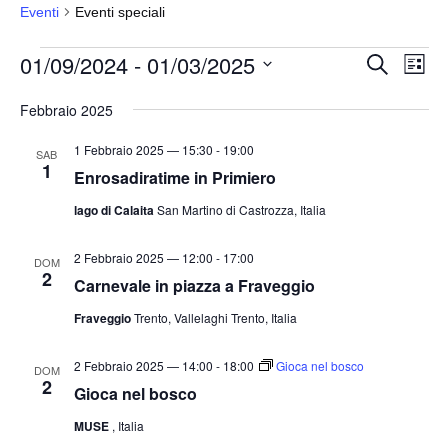
Eventi
Eventi speciali
Eventi
01/09/2024
 - 
01/03/2025
E
E
C
L
e
v
v
i
S
r
s
Febbraio 2025
e
e
c
e
t
a
n
n
a
l
1 Febbraio 2025 — 15:30
-
19:00
SAB
t
1
t
e
Enrosadiratime in Primiero
o
i
z
lago di Calaita
San Martino di Castrozza, Italia
V
i
R
i
o
i
2 Febbraio 2025 — 12:00
-
17:00
s
DOM
2
n
Carnevale in piazza a Fraveggio
c
t
a
e
e
Fraveggio
Trento, Vallelaghi Trento, Italia
l
N
r
a
a
2 Febbraio 2025 — 14:00
-
18:00
Gioca nel bosco
c
DOM
2
v
d
Gioca nel bosco
a
i
a
e
MUSE
, Italia
g
t