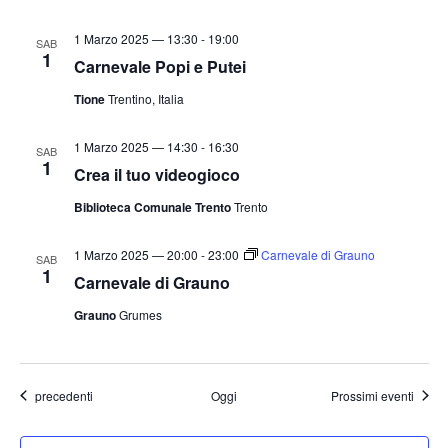
1 Marzo 2025 — 13:30
-
19:00
SAB
1
Carnevale Popi e Putei
Tione
Trentino, Italia
1 Marzo 2025 — 14:30
-
16:30
SAB
1
Crea il tuo videogioco
Biblioteca Comunale Trento
Trento
1 Marzo 2025 — 20:00
-
23:00
Carnevale di Grauno
SAB
1
Carnevale di Grauno
Grauno
Grumes
Eventi
precedenti
Oggi
Prossimi eventi