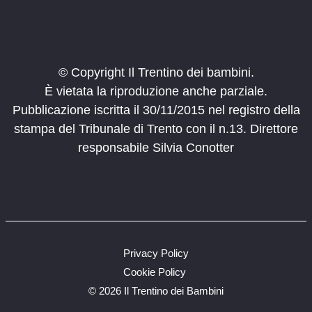
Canzoni in libertà
Clarina Trento
Biblioteca Clarina
12:00
-
17:00
FEB
22
Carnevale Olato
© Copyright Il Trentino dei bambini.
Piazza Martiri
Borgo Valsugana
È vietata la riproduzione anche parziale.
Pubblicazione iscritta il 30/11/2015 nel registro della
14:00
-
18:00
FEB
stampa del Tribunale di Trento con il n.13. Direttore
22
La magia di Hogwarts
responsabile Silvia Conotter
Via Edmondo Mach, 2, San
METS Museo etnografico trentino
Michele All'adige
14:00
-
18:00
FEB
22
Gioca nel bosco
MUSE
Privacy Policy
14:30
-
16:30
FEB
Cookie Policy
22
Festa in maschera al Pernone
©
2026 Il Trentino dei Bambini
Varone
Parco del Pernone