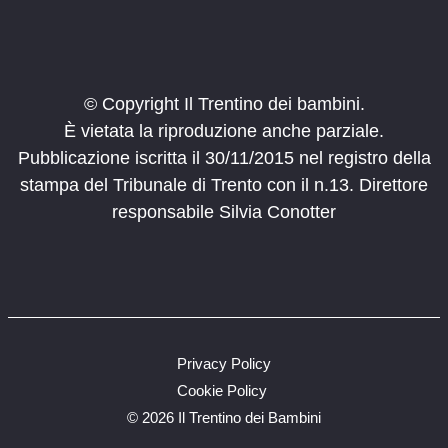
Canzoni in libertà
Clarina Trento
Biblioteca Clarina
12:00
-
17:00
FEB
22
Carnevale Olato
© Copyright Il Trentino dei bambini.
Piazza Martiri
Borgo Valsugana
È vietata la riproduzione anche parziale.
Pubblicazione iscritta il 30/11/2015 nel registro della
14:00
-
18:00
FEB
stampa del Tribunale di Trento con il n.13. Direttore
22
La magia di Hogwarts
responsabile Silvia Conotter
Via Edmondo Mach, 2, San
METS Museo etnografico trentino
Michele All'adige
14:00
-
18:00
FEB
22
Gioca nel bosco
MUSE
Privacy Policy
14:30
-
16:30
FEB
Cookie Policy
22
Festa in maschera al Pernone
©
2026 Il Trentino dei Bambini
Varone
Parco del Pernone