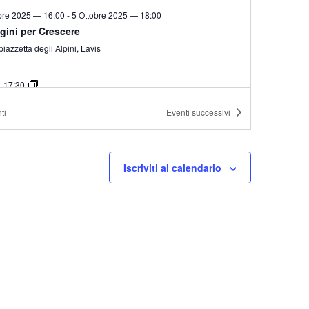
4 Ottobre 2025 — 16:00
-
5 Ottobre 2025 — 18:00
gini per Crescere
piazzetta degli Alpini, Lavis
-
17:30
story time
ti
Eventi
successivi
teca di Villazzano
Via Villa, 3, Villazzano di Trento
-
18:00
Iscriviti al calendario
o di scacchi
oteca di Meano
Via delle Sugarine, 26, Meano
11:30
o genitori bambini in biblioteca
ina Liberty
Piazza Dante, Trento
-
17:30