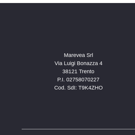
C
h
i
a
v
e
.
Marevea Srl
Via Luigi Bonazza 4
38121 Trento
P.I. 02758070227
Cod. SdI: T9K4ZHO