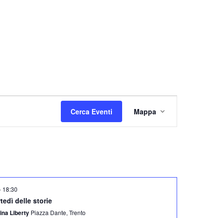
E
Cerca Eventi
Mappa
v
e
n
t
o
V
-
18:30
i
rtedì delle storie
s
ina Liberty
Piazza Dante, Trento