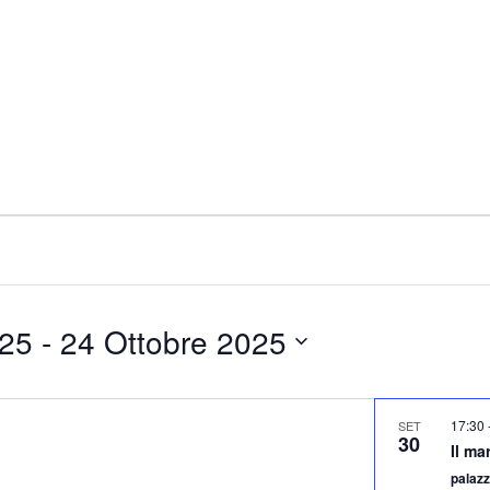
025
 - 
24 Ottobre 2025
17:30
SET
30
Il ma
palazz