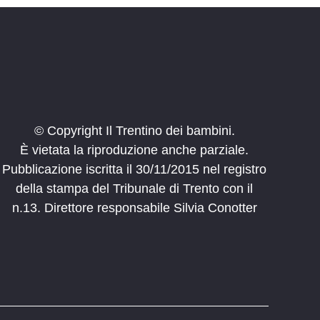
story time
teca di Mattarello
Mattarello
11:30
o genitori bambini in biblioteca
ina Liberty
Piazza Dante, Trento
-
17:00
© Copyright Il Trentino dei bambini.
o giochi da tavolo
È vietata la riproduzione anche parziale.
teca di Povo
Via Don Tommaso Dallafior
Pubblicazione iscritta il 30/11/2015 nel registro
della stampa del Tribunale di Trento con il
-
17:30
n.13. Direttore responsabile Silvia Conotter
o genitori bambini in biblioteca
oteca di Meano
Via delle Sugarine, 26, Meano
11 Ottobre 2025 — 10:00
-
12 Ottobre 2025 — 18:30
gini per Crescere
piazzetta degli Alpini, Lavis