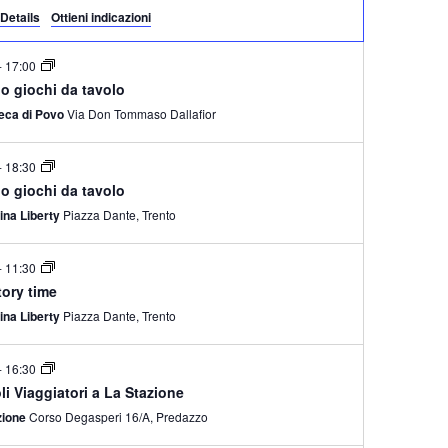
t
Details
Ottieni indicazioni
e
-
17:00
N
o giochi da tavolo
a
teca di Povo
Via Don Tommaso Dallafior
v
i
-
18:30
g
o giochi da tavolo
a
ina Liberty
Piazza Dante, Trento
z
i
-
11:30
story time
o
ina Liberty
Piazza Dante, Trento
n
e
-
16:30
li Viaggiatori a La Stazione
zione
Corso Degasperi 16/A, Predazzo