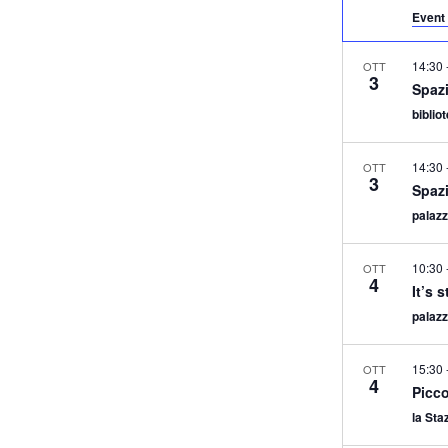
Event 
14:30
OTT
3
Spazi
biblio
14:30
OTT
3
Spazi
palazz
10:30
OTT
4
It’s 
palazz
15:30
OTT
4
Picco
la Sta