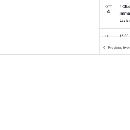
OTT
4
Imma
Lavis
16:30
OTT
7
It’s 
Previous
Even
Biblio
17:00
OTT
8
Cors
Bibli
9:00
-
OTT
9
Centr
palazz
16:30
OTT
9