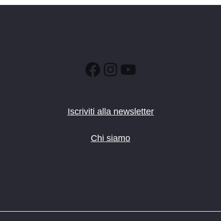
It’s 
Biblio
9:00
-
OTT
10
Centr
palazz
Facebook
Instagram
YouTube
14:30
OTT
10
Spazi
Iscriviti alla newsletter
biblio
Chi siamo
15:00
OTT
10
Centr
Bibli
OTT
11
Imma
Lavis