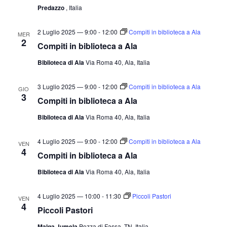
v
a
Predazzo
, Italia
a
i
z
.
s
i
2 Luglio 2025 — 9:00
-
12:00
Compiti in biblioteca a Ala
MER
2
t
o
Compiti in biblioteca a Ala
n
e
Biblioteca di Ala
Via Roma 40, Ala, Italia
e
N
3 Luglio 2025 — 9:00
-
12:00
Compiti in biblioteca a Ala
a
GIO
3
Compiti in biblioteca a Ala
v
i
Biblioteca di Ala
Via Roma 40, Ala, Italia
g
4 Luglio 2025 — 9:00
-
12:00
Compiti in biblioteca a Ala
a
VEN
4
Compiti in biblioteca a Ala
z
Biblioteca di Ala
Via Roma 40, Ala, Italia
i
o
4 Luglio 2025 — 10:00
-
11:30
Piccoli Pastori
VEN
n
4
Piccoli Pastori
e
Malga Jumela
Pozza di Fassa, TN, Italia