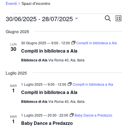
Eventi
Spazi d'incontro
Eventi
30/06/2025
 - 
28/07/2025
E
E
C
L
e
v
v
i
S
r
s
Giugno 2025
e
e
c
e
t
a
n
n
a
l
30 Giugno 2025 — 9:00
-
12:00
Compiti in biblioteca a Ala
LUN
t
30
t
e
Compiti in biblioteca a Ala
o
i
z
Biblioteca di Ala
Via Roma 40, Ala, Italia
V
i
R
i
o
Luglio 2025
i
s
n
c
t
1 Luglio 2025 — 9:00
-
12:00
Compiti in biblioteca a Ala
MAR
a
e
e
1
Compiti in biblioteca a Ala
l
N
r
Biblioteca di Ala
Via Roma 40, Ala, Italia
a
a
c
v
d
a
1 Luglio 2025 — 20:30
-
22:00
Baby Dance a Predazzo
MAR
i
a
1
e
Baby Dance a Predazzo
g
t