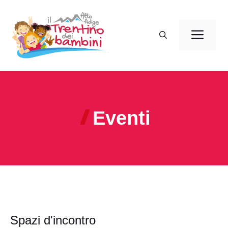
Vai
al
Men
contenuto
Eventi
Spazi d'incontro