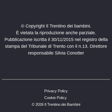
Vigo Lomaso
Maso Maserac
10:00
-
11:30
LUG
11
Piccoli Pastori
© Copyright Il Trentino dei bambini.
Pozza di Fassa
Malga Jumela
È vietata la riproduzione anche parziale.
Pubblicazione iscritta il 30/11/2015 nel registro della
17:00
-
18:30
LUG
12
Casaro per un giorno
stampa del Tribunale di Trento con il n.13. Direttore
Terragnolo, TN
malga Borcola
responsabile Silvia Conotter
10:00
-
18:00
LUG
14
Aperitivo con le erbe
Val di Rabbi
malga Mondent
16:00
-
18:30
LUG
14
Privacy Policy
Fruttiamo
Cookie Policy
Vigo Lomaso
Maso Maserac
©
2026 Il Trentino dei Bambini
16:00
-
18:30
LUG