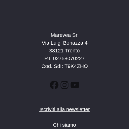
9:00
-
12:00
LUG
4
Compiti in biblioteca a Ala
Via Roma 40, Ala
Biblioteca di Ala
Marevea Srl
10:00
-
11:30
LUG
4
Piccoli Pastori
Via Luigi Bonazza 4
Pozza di Fassa
Malga Jumela
38121 Trento
P.I. 02758070227
20:30
-
22:00
LUG
Cod. SdI: T9K4ZHO
8
Baby Dance a Predazzo
Predazzo
Facebook
Instagram
YouTube
16:00
-
18:00
LUG
9
Caleydolab – Magica Fiemme
Corso Degasperi 16/A, Predazzo
la Stazione
Iscriviti alla newsletter
16:00
-
18:30
LUG
10
Chi siamo
Fruttiamo