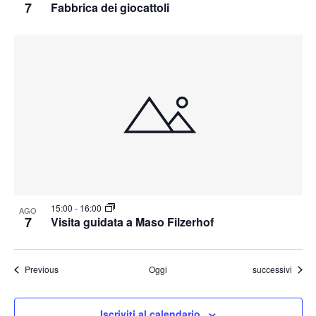
7
Fabbrica dei giocattoli
15:00
-
16:00
AGO
7
Visita guidata a Maso Filzerhof
Eventi
Eventi
Previous
Oggi
successivi
Iscriviti al calendario