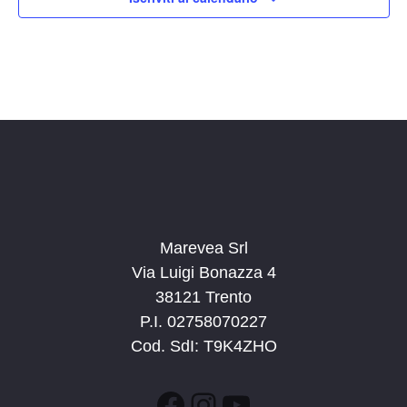
Marevea Srl
Via Luigi Bonazza 4
38121 Trento
P.I. 02758070227
Cod. SdI: T9K4ZHO
Facebook
Instagram
YouTube