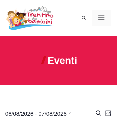
Vai
al
Men
contenuto
Eventi
Eventi
06/08/2026
 - 
07/08/2026
E
E
C
F