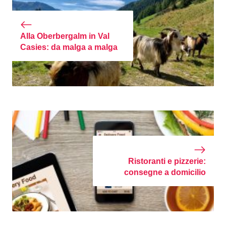
Alla Oberbergalm in Val
Casies: da malga a malga
Ristoranti e pizzerie:
consegne a domicilio