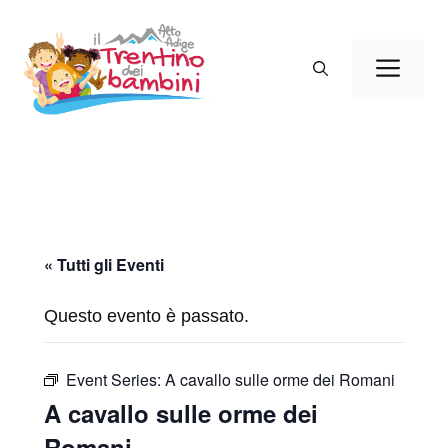
Vai
al
Men
contenuto
« Tutti gli Eventi
Questo evento è passato.
Event Series:
A cavallo sulle orme dei Romani
A cavallo sulle orme dei
Romani