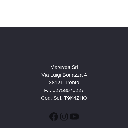
Marevea Srl
Via Luigi Bonazza 4
38121 Trento
P.I. 02758070227
Cod. SdI: T9K4ZHO
Facebook
Instagram
YouTube