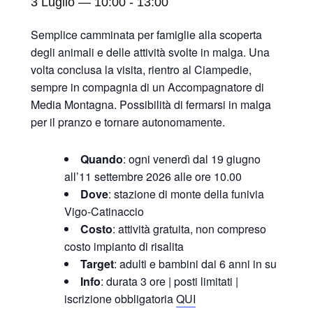
3 Luglio — 10:00
-
13:00
Semplice camminata per famiglie alla scoperta
degli animali e delle attività svolte in malga. Una
volta conclusa la visita, rientro al Ciampedie,
sempre in compagnia di un Accompagnatore di
Media Montagna. Possibilità di fermarsi in malga
per il pranzo e tornare autonomamente.
Quando
: ogni venerdì dal 19 giugno
all’11 settembre 2026 alle ore 10.00
Dove
: stazione di monte della funivia
Vigo-Catinaccio
Costo
: attività gratuita, non compreso
costo impianto di risalita
Target
: adulti e bambini dai 6 anni in su
Info
: durata 3 ore | posti limitati |
iscrizione obbligatoria
QUI