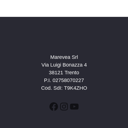
Marevea Srl
Via Luigi Bonazza 4
38121 Trento
P.I. 02758070227
Cod. SdI: T9K4ZHO
Facebook
Instagram
YouTube