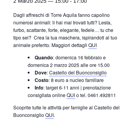
2 Marzo 2025 — 15:00
-
17:00
Dagli affreschi di Torre Aquila fanno capolino
numerosi animali: li hai mai trovati tutti? Lesta,
furbo, scattante, forte, elegante, fedele… tu che
tipo sei? Crea la tua maschera, ispirandoti al tuo
animale preferito. Maggiori dettagli
QUI
Quando
: domenica 16 febbraio e
domenica 2 marzo 2025 alle ore 15.00
Dove
:
Castello del Buonconsiglio
Costo
: 8 euro a nucleo familiare
Info
: target 6-11 anni | prenotazione
consigliata online
QUI
o tel. 0461.492811
Scoprite tutte le attività per famiglie al Castello del
Buonconsiglio
QUI
.