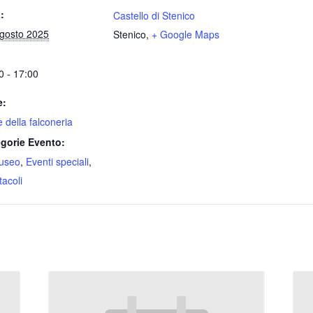
:
Castello di Stenico
gosto 2025
Stenico
,
+ Google Maps
0 - 17:00
e:
e della falconeria
gorie Evento:
useo
,
Eventi speciali
,
tacoli