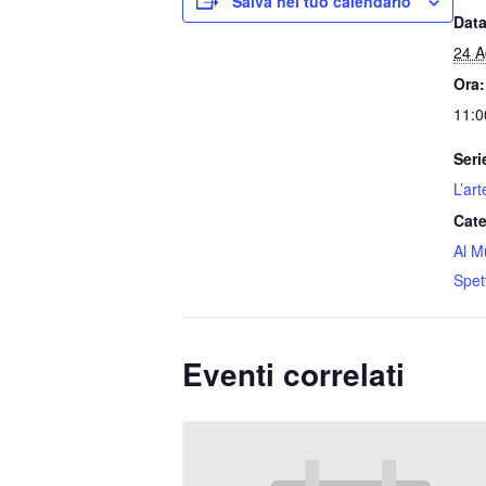
Salva nel tuo calendario
Data
24 A
Ora:
11:0
Seri
L’art
Cate
Al M
Spet
Eventi correlati