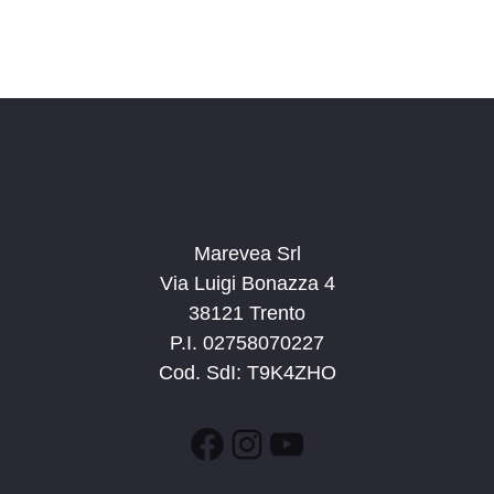
Marevea Srl
Via Luigi Bonazza 4
38121 Trento
P.I. 02758070227
Cod. SdI: T9K4ZHO
Facebook
Instagram
YouTube