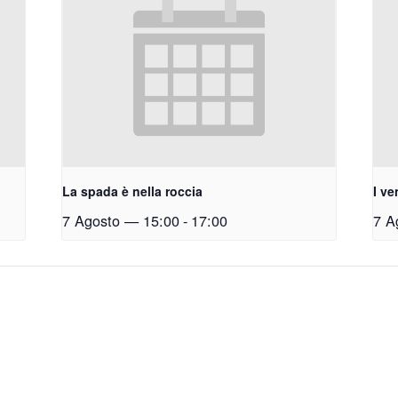
La spada è nella roccia
I ve
7 Agosto — 15:00
-
17:00
7 A