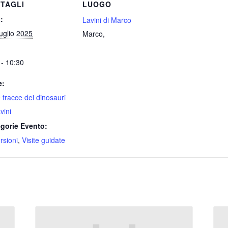
TAGLI
LUOGO
:
Lavini di Marco
uglio 2025
Marco
,
 - 10:30
e:
e tracce dei dinosauri
vini
gorie Evento:
rsioni
,
Visite guidate