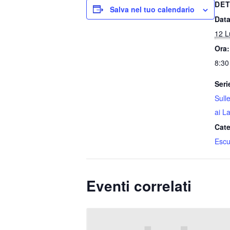
DET
Salva nel tuo calendario
Data
12 L
Ora:
8:30
Seri
Sull
ai La
Cate
Escu
Eventi correlati