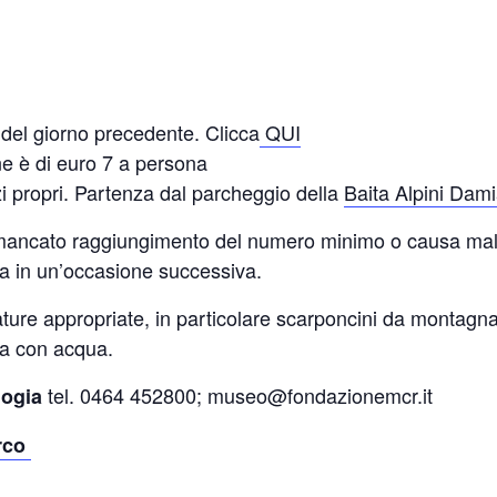
 del giorno precedente. Clicca
QUI
one è di euro 7 a persona
i propri. Partenza dal parcheggio della
Baita Alpini Dam
r mancato raggiungimento del numero minimo o causa malt
a in un’occasione successiva.
ture appropriate, in particolare scarponcini da montagna
ia con acqua.
tel. 0464 452800; museo@fondazionemcr.it
logia
arco