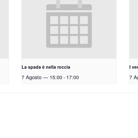
La spada è nella roccia
I ve
7 Agosto — 15:00
-
17:00
7 A