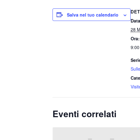
DET
Salva nel tuo calendario
Data
28 M
Ora:
9:00
Seri
Sull
Cate
Visi
Eventi correlati