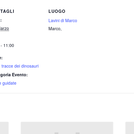
TAGLI
LUOGO
:
Lavini di Marco
arzo
Marco
,
 - 11:00
e:
e tracce dei dinosauri
goria Evento:
te guidate