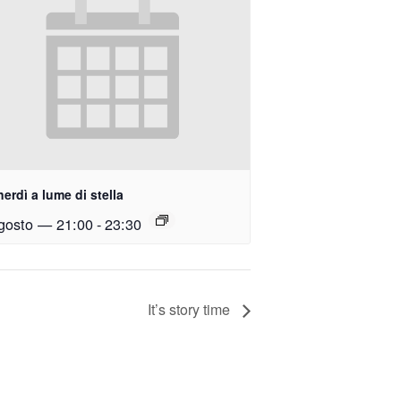
nerdì a lume di stella
gosto — 21:00
-
23:30
It’s story time