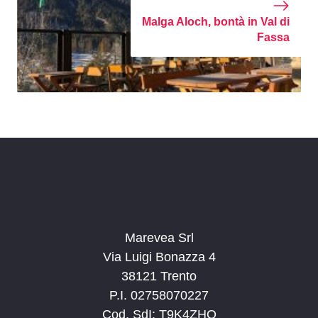
Malga Aloch, bontà in Val di
Fassa
Marevea Srl
Via Luigi Bonazza 4
38121 Trento
P.I. 02758070227
Cod. SdI: T9K4ZHO