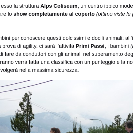
resso la struttura
Alps Coliseum,
un centro ippico moder
are lo
show completamente al coperto
(ottimo viste le 
ini per conoscere questi dolcissimi e docili animali: all
rova di agility, ci sarà l’attività
Primi Passi,
i bambini
(
di fare da conduttori con gli animali nel superamento degl
anno verrà fatta una classifica con un punteggio e la nomi
 svolgerà nella massima sicurezza.