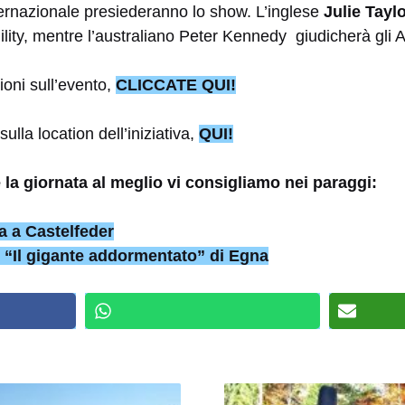
nternazionale presiederanno lo show. L’inglese
Julie Tayl
gility, mentre l’australiano Peter Kennedy giudicherà gli 
oni sull’evento,
CLICCATE QUI!
ulla location dell’iniziativa,
QUI!
 la giornata al meglio vi consigliamo nei paraggi:
a a Castelfeder
i “Il gigante addormentato” di Egna