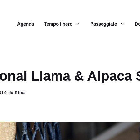
Agenda
Tempo libero
Passeggiate
Do
tional Llama & Alpaca
019 da Elisa