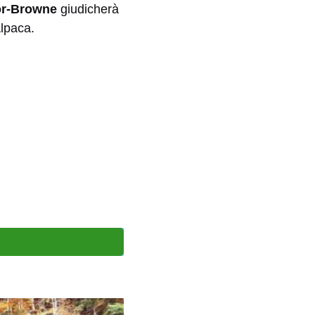
or-Browne
giudicherà
Alpaca.