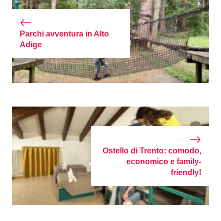
Parchi avventura in Alto
Adige
Ostello di Trento: comodo,
economico e family-
friendly!