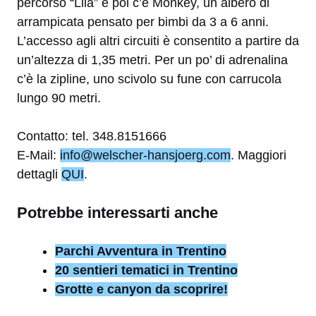
percorso “Lila” e poi c’è Monkey, un albero di
arrampicata pensato per bimbi da 3 a 6 anni.
L’accesso agli altri circuiti è consentito a partire da
un’altezza di 1,35 metri. Per un po’ di adrenalina
c’è la zipline, uno scivolo su fune con carrucola
lungo 90 metri.
Contatto: tel. 348.8151666
E-Mail:
info@welscher-hansjoerg.com
. Maggiori
dettagli
QUI
.
Potrebbe interessarti anche
Parchi Avventura in Trentino
20 sentieri tematici in Trentino
Grotte e canyon da scoprire!