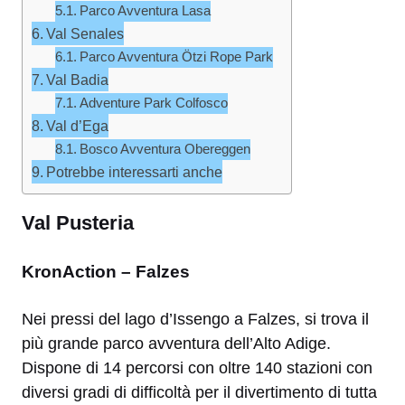
Parco Avventura Lasa
Val Senales
Parco Avventura Ötzi Rope Park
Val Badia
Adventure Park Colfosco
Val d’Ega
Bosco Avventura Obereggen
Potrebbe interessarti anche
Val Pusteria
KronAction – Falzes
Nei pressi del lago d’Issengo a Falzes, si trova il
più grande parco avventura dell’Alto Adige.
Dispone di 14 percorsi con oltre 140 stazioni con
diversi gradi di difficoltà per il divertimento di tutta