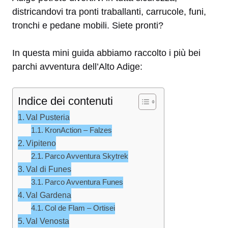
districandovi tra ponti traballanti, carrucole, funi,
tronchi e pedane mobili. Siete pronti?
In questa mini guida abbiamo raccolto i più bei
parchi avventura dell’Alto Adige:
Indice dei contenuti
Val Pusteria
KronAction – Falzes
Vipiteno
Parco Avventura Skytrek
Val di Funes
Parco Avventura Funes
Val Gardena
Col de Flam – Ortisei
Val Venosta