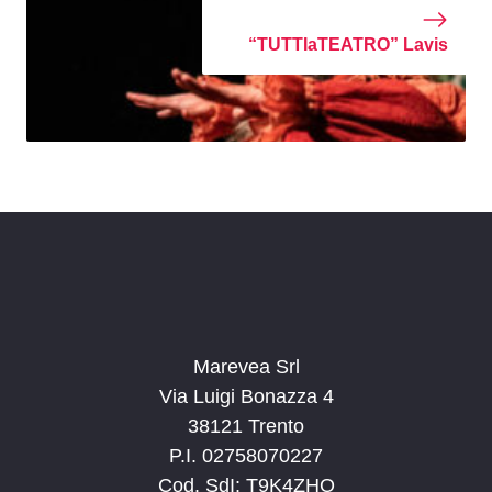
“TUTTIaTEATRO” Lavis
Marevea Srl
Via Luigi Bonazza 4
38121 Trento
P.I. 02758070227
Cod. SdI: T9K4ZHO