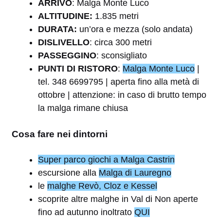
ARRIVO
: Malga Monte Luco
ALTITUDINE:
1.835 metri
DURATA:
un’ora e mezza (solo andata)
DISLIVELLO
: circa 300 metri
PASSEGGINO
: sconsigliato
PUNTI DI RISTORO
:
Malga Monte Luco
|
tel. 348 6699795 | aperta fino alla metà di
ottobre | attenzione: in caso di brutto tempo
la malga rimane chiusa
Cosa fare nei dintorni
Super parco giochi a Malga Castrin
escursione alla
Malga di Lauregno
le
malghe Revò, Cloz e Kessel
scoprite altre malghe in Val di Non aperte
fino ad autunno inoltrato
QUI