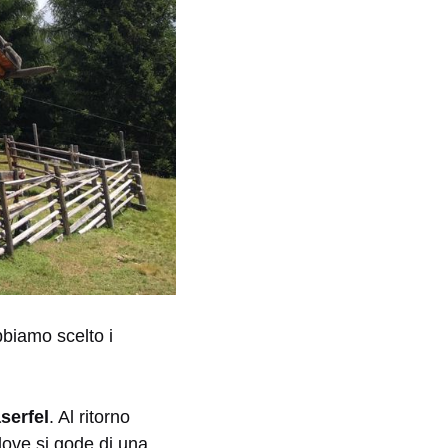
bbiamo scelto i
serfel
. Al ritorno
dove si gode di una