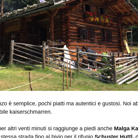
nzo è semplice, pochi piatti ma autentici e gustosi. Noi a
bile kaiserschmarren.
r altri venti minuti si raggiunge a piedi anche
Malga Ka
tessa strada fino al bivio per il rifugio
Schuster Huttl,