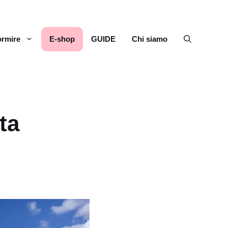
rmire
E-shop
GUIDE
Chi siamo
ta