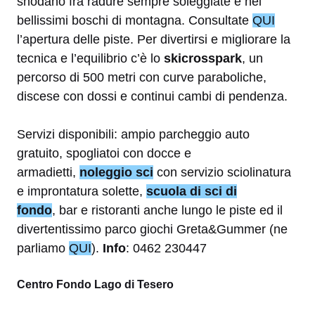
snodano fra radure sempre soleggiate e nei
bellissimi boschi di montagna. Consultate
QUI
l’apertura delle piste. Per divertirsi e migliorare la
tecnica e l’equilibrio c’è lo
skicrosspark
, un
percorso di 500 metri con curve paraboliche,
discese con dossi e continui cambi di pendenza.
Servizi disponibili: ampio parcheggio auto
gratuito, spogliatoi con docce e
armadietti,
noleggio sci
con servizio sciolinatura
e improntatura solette,
scuola di sci di
fondo
, bar e ristoranti anche lungo le piste ed il
divertentissimo parco giochi Greta&Gummer (ne
parliamo
QUI
).
Info
: 0462 230447
Centro Fondo Lago di Tesero