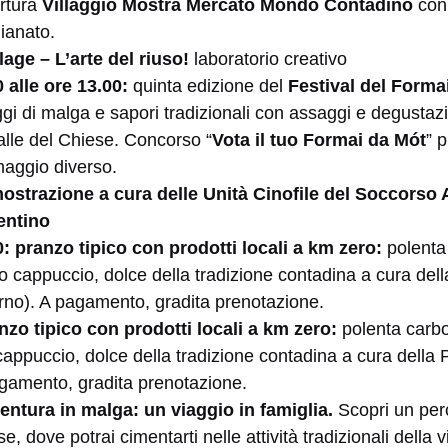
rtura
Villaggio Mostra Mercato Mondo Contadino
con 
igianato.
lage – L’arte del riuso!
laboratorio creativo
 alle ore 13.00:
quinta edizione del
Festival del Formai
gi di malga e sapori tradizionali con assaggi e degustazi
alle del Chiese. Concorso “
Vota il tuo Formai da Mót
” 
rmaggio diverso.
ostrazione a cura delle Unità Cinofile del Soccorso 
entino
0: pranzo tipico con prodotti locali a km zero:
polenta
o cappuccio, dolce della tradizione contadina a cura dell
rno). A pagamento, gradita prenotazione.
nzo tipico con prodotti locali a km zero:
polenta carbo
appuccio, dolce della tradizione contadina a cura della
agamento, gradita prenotazione.
entura in malga: un viaggio in famiglia.
Scopri un per
e, dove potrai cimentarti nelle attività tradizionali della 