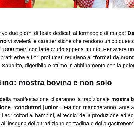
vo due giorni di festa dedicati al formaggio di malga!
Dal
ino
vi svelerà le caratteristiche che rendono unico questo
 i 1800 metri con latte crudo appena munto. Per avere un
prati: erba e fiori profumati regalano al “
formai da mont
li. Saporito, digeribile e ottimo in abbinamento con la pole
no: mostra bovina e non solo
 della manifestazione ci saranno la tradizionale
mostra b
ione “conduttori junior”
. Ma non mancheranno tante altr
li agricoltori ai bambini, ai tecnici della produzione ed agl
l’insegna della tradizione contadina e della gastronomi