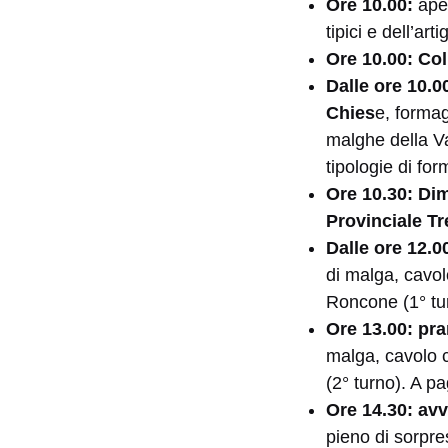
Ore 10.00:
ape
tipici e dell’art
Ore 10.00:
Col
Dalle ore 10.00
Chies
e, formag
malghe della V
tipologie di fo
Ore 10.30: Dim
Provinciale Tr
Dalle ore 12.0
di malga, cavol
Roncone (1° tu
Ore 13.00:
pra
malga, cavolo c
(2° turno). A p
Ore 14.30:
avv
pieno di sorpres