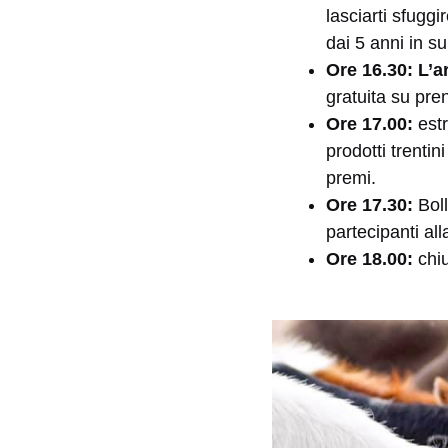
lasciarti sfugg
dai 5 anni in su
Ore 16.30: L’a
gratuita su pr
Ore 17.00:
estr
prodotti trentin
premi.
Ore 17.30:
Bol
partecipanti al
Ore 18.00:
chi