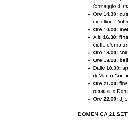
formaggio di ma
Ore 14.30:
com
i vitellini all’in
Ore 16.00: me
Alle
16.30: fin
ciuffo d’erba t
Ore 18.00:
chi
Ore 18.00: bal
Dalle
18.30: ap
di Marco Corrad
Ore 21.00:
fin
rossa e la Ren
Ore 22.00:
dj s
DOMENICA 21 SET