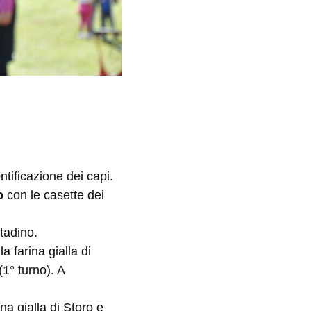
ntificazione dei capi.
o
con le casette dei
adino.
a farina gialla di
1° turno). A
ina gialla di Storo e