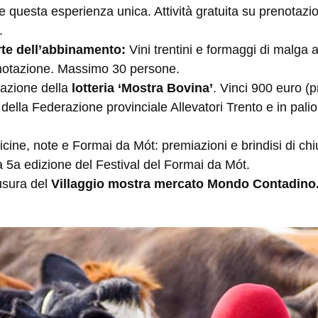
ire questa esperienza unica. Attività gratuita su prenotaz
.
rte dell’abbinamento:
Vini trentini e formaggi di malga a
enotazione. Massimo 30 persone.
azione della
lotteria ‘Mostra Bovina’
. Vinci 900 euro (
i della Federazione provinciale Allevatori Trento e in palio t
licine, note e Formai da Mót: premiazioni e brindisi di c
la 5a edizione del Festival del Formai da Mót.
usura del
Villaggio mostra mercato
Mondo Contadino