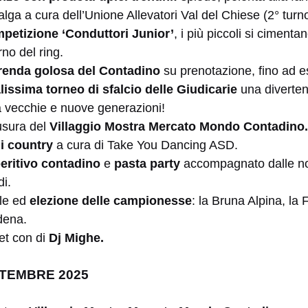
lga a cura dell’Unione Allevatori Val del Chiese (2° tur
petizione ‘Conduttori Junior’
, i più piccoli si cimentan
terno del ring.
renda golosa del Contadino
su prenotazione, fino ad e
alissima torneo di sfalcio delle Giudicarie
una divertent
ra vecchie e nuove generazioni!
usura del
Villaggio Mostra Mercato Mondo Contadino.
li country
a cura di Take You Dancing ASD.
eritivo contadino
e
pasta party
accompagnato dalle not
i.
ale ed
elezione delle campionesse
: la Bruna Alpina, la 
dena.
et con di
Dj Mighe.
TEMBRE 2025