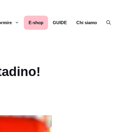
rmire
E-shop
GUIDE
Chi siamo
adino!