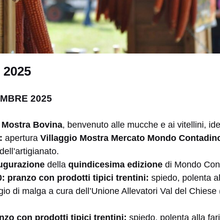
2025
EMBRE 2025
o
Mostra Bovina
, benvenuto alle mucche e ai vitellini, ide
0:
apertura
Villaggio Mostra Mercato Mondo Contadin
 dell’artigianato.
augurazione
della
quindicesima edizione
di Mondo Cont
: pranzo con prodotti tipici trentini:
spiedo, polenta all
io di malga a cura dell’Unione Allevatori Val del Chiese (
nzo con prodotti tipici trentini:
spiedo, polenta alla far