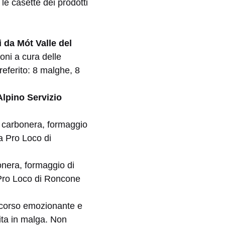
le casette dei prodotti
 da Mót Valle del
oni a cura delle
preferito: 8 malghe, 8
Alpino Servizio
 carbonera, formaggio
a Pro Loco di
nera, formaggio di
 Pro Loco di Roncone
corso emozionante e
vita in malga. Non