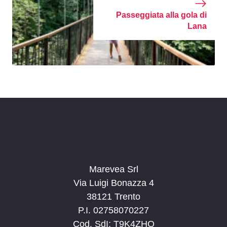
Passeggiata alla gola di
Lana
Marevea Srl
Via Luigi Bonazza 4
38121 Trento
P.I. 02758070227
Cod. SdI: T9K4ZHO