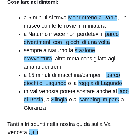
Cosa fare nei dintorni:
a 5 minuti si trova
Mondotreno a Rablà
, un
museo con le ferrovie in miniatura
a Naturno invece non perdetevi il
parco
divertimenti con i giochi di una volta
sempre a Naturno la
stazione
d’avventura
, altra meta consigliata agli
amanti dei treni
a 15 minuti di macchina/camper il
parco
giochi di Lagundo
o la
roggia di Lagundo
In Val Venosta potete sostare anche al
lago
di Resia
, a
Slingia
e al
camping im park
a
Gloranza
Tanti altri spunti nella nostra guida sulla Val
Venosta
QUI
.