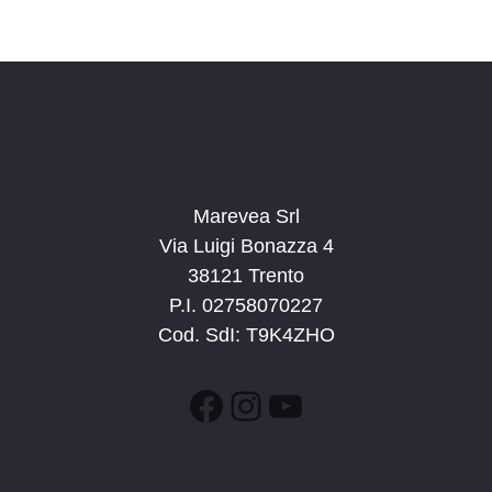
Marevea Srl
Via Luigi Bonazza 4
38121 Trento
P.I. 02758070227
Cod. SdI: T9K4ZHO
Facebook
Instagram
YouTube