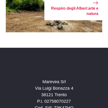
Respiro degli Alberi:arte e
natura
Marevea Srl
Via Luigi Bonazza 4
38121 Trento
P.I. 02758070227
Cod. SdI: T9K4ZHO