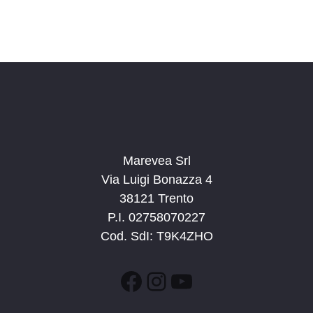
Marevea Srl
Via Luigi Bonazza 4
38121 Trento
P.I. 02758070227
Cod. SdI: T9K4ZHO
Facebook
Instagram
YouTube