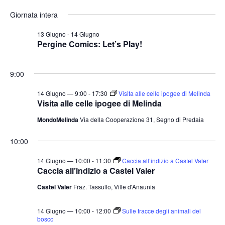
e
v
v
i
S
for
r
Giornata intera
o
e
e
c
e
r
a
n
14
n
n
l
13 Giugno
-
14 Giugno
t
o
Pergine Comics: Let’s Play!
t
e
Giugno
o
i
z
V
2026
9:00
i
R
i
o
i
s
14 Giugno — 9:00
-
17:30
Visita alle celle ipogee di Melinda
n
Visita alle celle ipogee di Melinda
c
t
a
e
e
MondoMelinda
Via della Cooperazione 31, Segno di Predaia
l
N
r
10:00
a
a
c
v
d
a
14 Giugno — 10:00
-
11:30
Caccia all’indizio a Castel Valer
i
a
Caccia all’indizio a Castel Valer
e
g
t
Castel Valer
Fraz. Tassullo, Ville d'Anaunia
v
a
a
i
z
.
14 Giugno — 10:00
-
12:00
Sulle tracce degli animali del
s
i
bosco