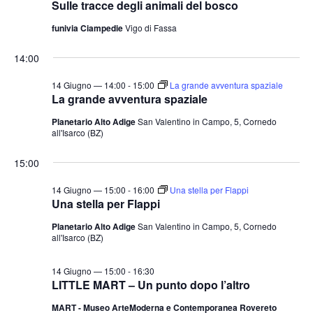
Sulle tracce degli animali del bosco
t
o
n
e
funivia Ciampedie
Vigo di Fassa
e
N
14:00
a
v
14 Giugno — 14:00
-
15:00
La grande avventura spaziale
La grande avventura spaziale
i
Planetario Alto Adige
San Valentino in Campo, 5, Cornedo
g
all'Isarco (BZ)
a
15:00
z
i
14 Giugno — 15:00
-
16:00
Una stella per Flappi
o
Una stella per Flappi
n
Planetario Alto Adige
San Valentino in Campo, 5, Cornedo
all'Isarco (BZ)
e
14 Giugno — 15:00
-
16:30
LITTLE MART – Un punto dopo l’altro
MART - Museo ArteModerna e Contemporanea Rovereto