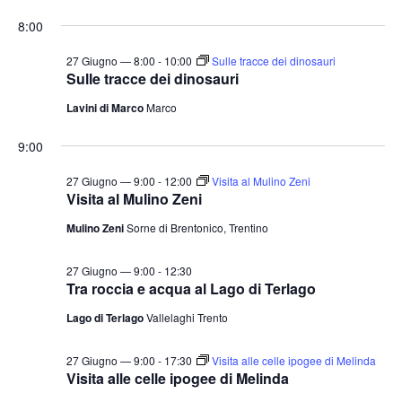
e
v
v
i
S
for
r
8:00
o
e
e
c
e
r
a
n
27
n
n
l
27 Giugno — 8:00
-
10:00
Sulle tracce dei dinosauri
t
o
Sulle tracce dei dinosauri
t
e
Giugno
o
Lavini di Marco
Marco
i
z
V
2026
i
R
i
9:00
o
i
s
n
27 Giugno — 9:00
-
12:00
Visita al Mulino Zeni
c
t
Visita al Mulino Zeni
a
e
e
Mulino Zeni
Sorne di Brentonico, Trentino
l
N
r
a
a
c
27 Giugno — 9:00
-
12:30
v
d
a
Tra roccia e acqua al Lago di Terlago
i
a
e
Lago di Terlago
Vallelaghi Trento
g
t
v
a
a
i
27 Giugno — 9:00
-
17:30
Visita alle celle ipogee di Melinda
z
.
Visita alle celle ipogee di Melinda
s
i