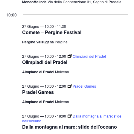
MondoMelinda
Via della Cooperazione 31, Segno di Predaia
t
o
n
e
10:00
e
N
27 Giugno — 10:00
-
11:30
a
Comete – Pergine Festival
v
Pergine Valsugana
Pergine
i
g
27 Giugno — 10:00
-
12:00
Olimpiadi del Pradel
a
Olimpiadi del Pradel
z
Altopiano di Pradel
Molveno
i
27 Giugno — 10:00
-
12:00
Pradel Games
o
Pradel Games
n
Altopiano di Pradel
Molveno
e
27 Giugno — 10:00
-
18:00
Dalla montagna al mare: sfide
dell’oceano
Dalla montagna al mare: sfide dell’oceano