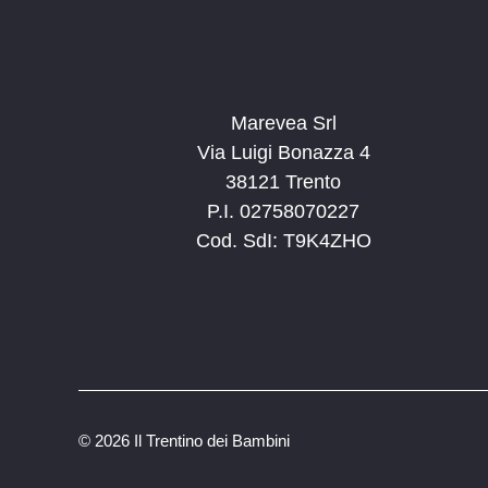
e
.
Marevea Srl
Via Luigi Bonazza 4
38121 Trento
P.I. 02758070227
Cod. SdI: T9K4ZHO
©
2026 Il Trentino dei Bambini