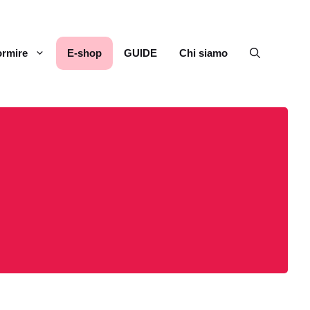
rmire
E-shop
GUIDE
Chi siamo
s
d