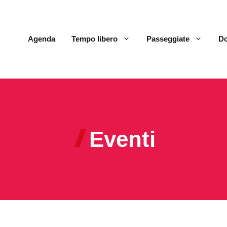
Agenda
Tempo libero
Passeggiate
Do
Eventi
m
g
v