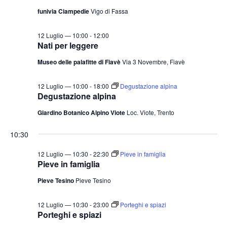
t
o
funivia Ciampedie
Vigo di Fassa
n
e
e
N
12 Luglio — 10:00
-
12:00
Nati per leggere
a
v
Museo delle palafitte di Fiavè
Via 3 Novembre, Fiavè
i
12 Luglio — 10:00
-
18:00
Degustazione alpina
g
Degustazione alpina
a
Giardino Botanico Alpino Viote
Loc. Viote, Trento
z
i
10:30
o
12 Luglio — 10:30
-
22:30
Pieve in famiglia
n
Pieve in famiglia
e
Pieve Tesino
Pieve Tesino
12 Luglio — 10:30
-
23:00
Porteghi e spiazi
Porteghi e spiazi