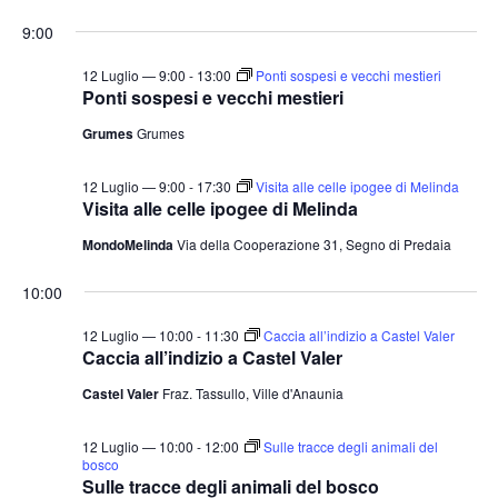
e
v
v
i
S
for
r
9:00
o
e
e
c
e
r
a
n
12
n
n
l
12 Luglio — 9:00
-
13:00
Ponti sospesi e vecchi mestieri
t
o
Ponti sospesi e vecchi mestieri
t
e
Luglio
o
Grumes
Grumes
i
z
V
2026
i
R
i
12 Luglio — 9:00
-
17:30
Visita alle celle ipogee di Melinda
o
i
s
Visita alle celle ipogee di Melinda
n
c
t
MondoMelinda
Via della Cooperazione 31, Segno di Predaia
a
e
e
l
N
r
10:00
a
a
c
12 Luglio — 10:00
-
11:30
Caccia all’indizio a Castel Valer
v
d
a
Caccia all’indizio a Castel Valer
i
a
e
Castel Valer
Fraz. Tassullo, Ville d'Anaunia
g
t
v
a
a
i
12 Luglio — 10:00
-
12:00
Sulle tracce degli animali del
z
.
bosco
s
i
Sulle tracce degli animali del bosco